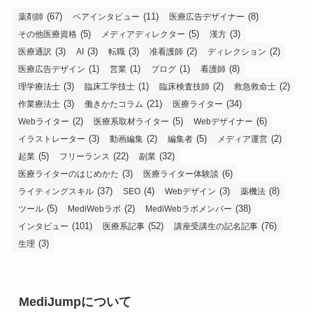
(67)
(11)
(8)
薬剤師
ペアインタビュー
医療広告デザイナー
(5)
(5)
(3)
その他医療資格
メディアディレクター
漢方
(3)
(3)
(3)
(2)
(2)
医療通訳
AI
転職
准看護師
ディレクション
(1)
(1)
(1)
(8)
医療広告デザイン
営業
ブログ
看護師
(3)
(1)
(2)
(2)
理学療法士
臨床工学技士
臨床検査技師
救急救命士
(3)
(21)
(34)
作業療法士
働きかたコラム
医療ライター
(2)
(5)
(6)
Webライター
医療系取材ライター
Webデザイナー
(3)
(2)
(5)
(2)
イラストレーター
動画編集
編集者
メディア運営
(5)
(22)
(32)
起業
フリーランス
副業
(3)
(6)
医療ライターのはじめかた
医療ライター体験談
(37)
(4)
(3)
(8)
ライティングスキル
SEO
Webデザイン
薬機法
(5)
(2)
(38)
ツール
MediWebラボ
MediWebラボメンバー
(101)
(52)
(76)
インタビュー
医療系記事
講座受講生の記名記事
(3)
生理
MediJumpについて