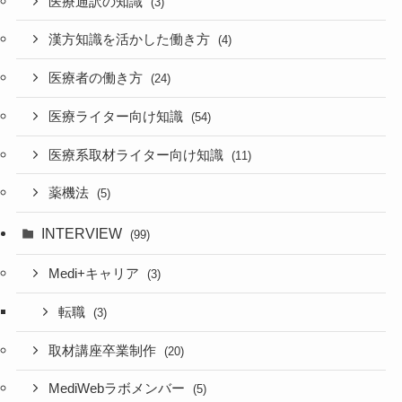
医療通訳の知識
(3)
漢方知識を活かした働き方
(4)
医療者の働き方
(24)
医療ライター向け知識
(54)
医療系取材ライター向け知識
(11)
薬機法
(5)
INTERVIEW
(99)
Medi+キャリア
(3)
転職
(3)
取材講座卒業制作
(20)
MediWebラボメンバー
(5)