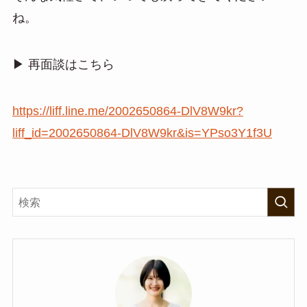
ね。
▶︎ 再面談はこちら
https://liff.line.me/2002650864-DlV8W9kr?
liff_id=2002650864-DlV8W9kr&is=YPso3Y1f3U