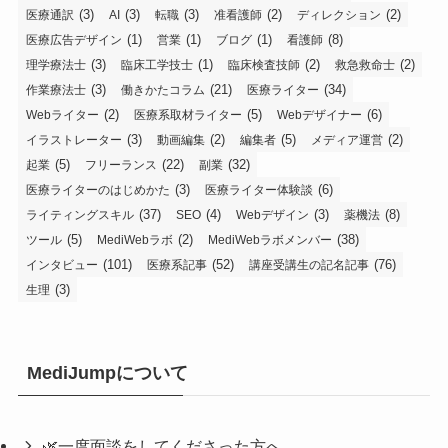
(3)
(3)
(3)
(2)
(2)
医療通訳
AI
転職
准看護師
ディレクション
(1)
(1)
(1)
(8)
医療広告デザイン
営業
ブログ
看護師
(3)
(1)
(2)
(2)
理学療法士
臨床工学技士
臨床検査技師
救急救命士
(3)
(21)
(34)
作業療法士
働きかたコラム
医療ライター
(2)
(5)
(6)
Webライター
医療系取材ライター
Webデザイナー
(3)
(2)
(5)
(2)
イラストレーター
動画編集
編集者
メディア運営
(5)
(22)
(32)
起業
フリーランス
副業
(3)
(6)
医療ライターのはじめかた
医療ライター体験談
(37)
(4)
(3)
(8)
ライティングスキル
SEO
Webデザイン
薬機法
(5)
(2)
(38)
ツール
MediWebラボ
MediWebラボメンバー
(101)
(52)
(76)
インタビュー
医療系記事
講座受講生の記名記事
(3)
生理
MediJumpについて
🌿一度面談をしてくださった方へ