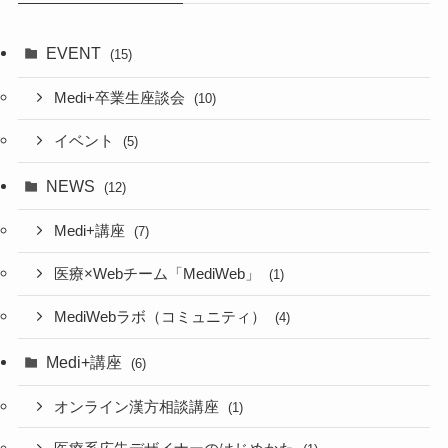
EVENT
(15)
Medi+卒業生座談会
(10)
イベント
(5)
NEWS
(12)
Medi+講座
(7)
医療×Webチーム「MediWeb」
(1)
MediWebラボ（コミュニティ）
(4)
Medi+講座
(6)
オンライン漢方相談講座
(1)