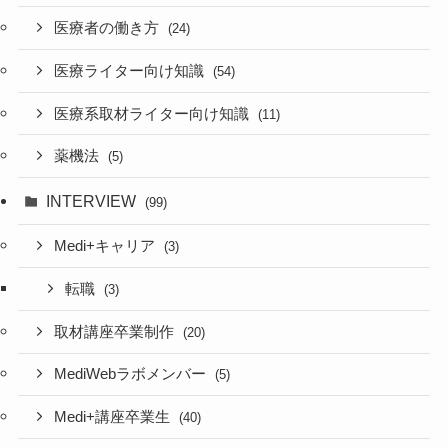
医療者の働き方
(24)
医療ライター向け知識
(54)
医療系取材ライター向け知識
(11)
薬機法
(5)
INTERVIEW
(99)
Medi+キャリア
(3)
転職
(3)
取材講座卒業制作
(20)
MediWebラボメンバー
(5)
Medi+講座卒業生
(40)