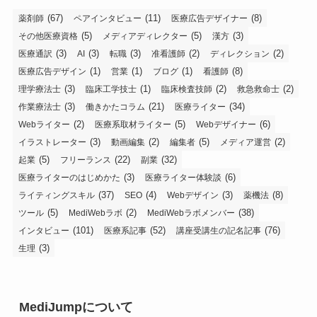
(67)
(11)
(8)
薬剤師
ペアインタビュー
医療広告デザイナー
(5)
(5)
(3)
その他医療資格
メディアディレクター
漢方
(3)
(3)
(3)
(2)
(2)
医療通訳
AI
転職
准看護師
ディレクション
(1)
(1)
(1)
(8)
医療広告デザイン
営業
ブログ
看護師
(3)
(1)
(2)
(2)
理学療法士
臨床工学技士
臨床検査技師
救急救命士
(3)
(21)
(34)
作業療法士
働きかたコラム
医療ライター
(2)
(5)
(6)
Webライター
医療系取材ライター
Webデザイナー
(3)
(2)
(5)
(2)
イラストレーター
動画編集
編集者
メディア運営
(5)
(22)
(32)
起業
フリーランス
副業
(3)
(6)
医療ライターのはじめかた
医療ライター体験談
(37)
(4)
(3)
(8)
ライティングスキル
SEO
Webデザイン
薬機法
(5)
(2)
(38)
ツール
MediWebラボ
MediWebラボメンバー
(101)
(52)
(76)
インタビュー
医療系記事
講座受講生の記名記事
(3)
生理
MediJumpについて