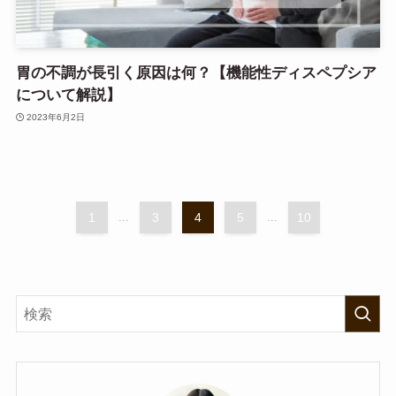
胃の不調が長引く原因は何？【機能性ディスペプシア
について解説】
2023年6月2日
1
...
3
4
5
...
10