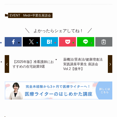
EVENT
Medi+卒業生座談会
よかったらシェアしてね！
薬機法/景表法/健康増進法
【2025年版】准看護師にお
実践講座卒業生 座談会
すすめの在宅副業9選
Vol.2【後半】