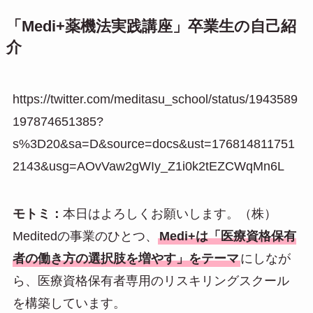
「Medi+薬機法実践講座」卒業生の自己紹
介
https://twitter.com/meditasu_school/status/1943589
197874651385?
s%3D20&sa=D&source=docs&ust=176814811751
2143&usg=AOvVaw2gWIy_Z1i0k2tEZCWqMn6L
モトミ：
本日はよろしくお願いします。（株）
Meditedの事業のひとつ、
Medi+は「医療資格保有
者の働き方の選択肢を増やす」をテーマ
にしなが
ら、医療資格保有者専用のリスキリングスクール
を構築しています。