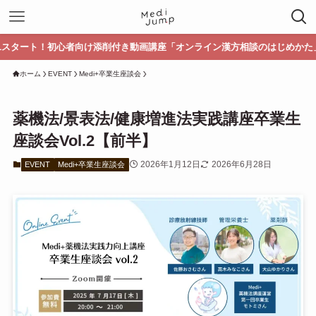
初心者向け添削付き動画講座「オンライン漢方相談のはじめかた」講座受講生募
ホーム
EVENT
Medi+卒業生座談会
薬機法/景表法/健康増進法実践講座卒業生
座談会Vol.2【前半】
2026年1月12日
2026年6月28日
EVENT
Medi+卒業生座談会