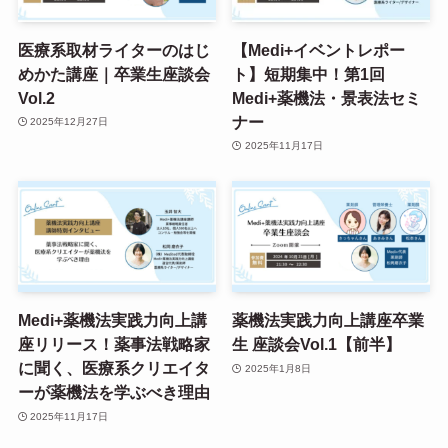
医療系取材ライターのはじ
【Medi+イベントレポー
めかた講座｜卒業生座談会
ト】短期集中！第1回
Vol.2
Medi+薬機法・景表法セミ
ナー
2025年12月27日
2025年11月17日
Medi+薬機法実践力向上講
薬機法実践力向上講座卒業
座リリース！薬事法戦略家
生 座談会Vol.1【前半】
に聞く、医療系クリエイタ
2025年1月8日
ーが薬機法を学ぶべき理由
2025年11月17日