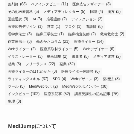
(68)
(11)
(8)
薬剤師
ペアインタビュー
医療広告デザイナー
(5)
(5)
(4)
(3)
その他医療資格
メディアディレクター
転職
漢方
(3)
(3)
(2)
(2)
医療通訳
AI
准看護師
ディレクション
(1)
(1)
(1)
(8)
医療広告デザイン
営業
ブログ
看護師
(3)
(1)
(2)
(2)
理学療法士
臨床工学技士
臨床検査技師
救急救命士
(3)
(21)
(34)
作業療法士
働きかたコラム
医療ライター
(2)
(5)
(6)
Webライター
医療系取材ライター
Webデザイナー
(3)
(2)
(5)
(2)
イラストレーター
動画編集
編集者
メディア運営
(5)
(22)
(32)
起業
フリーランス
副業
(3)
(6)
医療ライターのはじめかた
医療ライター体験談
(37)
(4)
(3)
(8)
ライティングスキル
SEO
Webデザイン
薬機法
(5)
(2)
(38)
ツール
MediWebラボ
MediWebラボメンバー
(102)
(52)
(76)
インタビュー
医療系記事
講座受講生の記名記事
(3)
生理
MediJumpについて