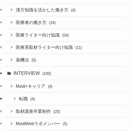
漢方知識を活かした働き方
(4)
医療者の働き方
(24)
医療ライター向け知識
(54)
医療系取材ライター向け知識
(11)
薬機法
(5)
INTERVIEW
(100)
Medi+キャリア
(4)
転職
(4)
取材講座卒業制作
(20)
MediWebラボメンバー
(5)