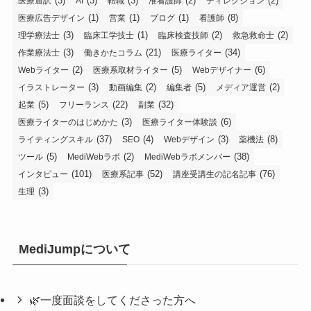
(3)
(3)
(3)
(2)
(2)
医療通訳
AI
転職
准看護師
ディレクション
(1)
(1)
(1)
(8)
医療広告デザイン
営業
ブログ
看護師
(3)
(1)
(2)
(2)
理学療法士
臨床工学技士
臨床検査技師
救急救命士
(3)
(21)
(34)
作業療法士
働きかたコラム
医療ライター
(2)
(5)
(6)
Webライター
医療系取材ライター
Webデザイナー
(3)
(2)
(5)
(2)
イラストレーター
動画編集
編集者
メディア運営
(5)
(22)
(32)
起業
フリーランス
副業
(3)
(6)
医療ライターのはじめかた
医療ライター体験談
(37)
(4)
(3)
(8)
ライティングスキル
SEO
Webデザイン
薬機法
(5)
(2)
(38)
ツール
MediWebラボ
MediWebラボメンバー
(101)
(52)
(76)
インタビュー
医療系記事
講座受講生の記名記事
(3)
生理
MediJumpについて
🌿一度面談をしてくださった方へ