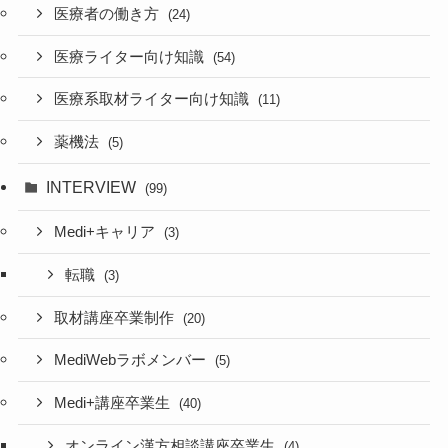
医療者の働き方
(24)
医療ライター向け知識
(54)
医療系取材ライター向け知識
(11)
薬機法
(5)
INTERVIEW
(99)
Medi+キャリア
(3)
転職
(3)
取材講座卒業制作
(20)
MediWebラボメンバー
(5)
Medi+講座卒業生
(40)
オンライン漢方相談講座卒業生
(4)