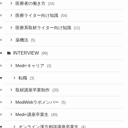
医療者の働き方
(24)
医療ライター向け知識
(54)
医療系取材ライター向け知識
(11)
薬機法
(5)
INTERVIEW
(99)
Medi+キャリア
(3)
転職
(3)
取材講座卒業制作
(20)
MediWebラボメンバー
(5)
Medi+講座卒業生
(40)
オンライン漢方相談講座卒業生
(4)