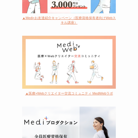
▲Medi+お友達紹介キャンペーン（医療資格保有者向けWebス
キル講座）
▲医療×Webクリエイター交流コミュニティ MediWebラボ