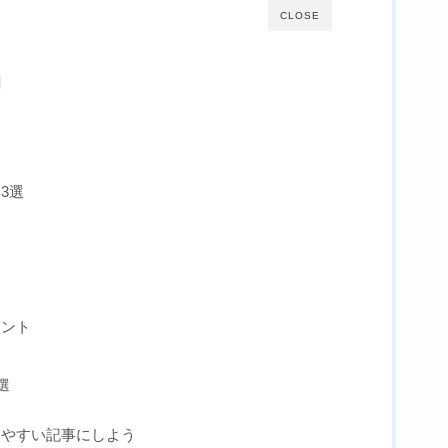
CLOSE
割
3選
イント
選
みやすい記事にしよう