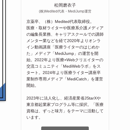
松岡磨衣子
(株)Medited代表・MediJump運営
京薬卒、（株）Medited代表取締役。
医療・取材ライターや医療系介護メディア
の編集長業務、キャリアスクールでの講師
メンター業などを経て2020年よりオンラ
イン動画講座「医療ライターのはじめか
た」メディア「MediJump」の運営を開
始。2022年より医療×Webクリエイターの
交流コミュニティ「MediWebラボ」をス
タート。2024年より医療ライター講座卒
業制作専用メディア「MediCatch」を運営
開始。
2023年に法人化し、経済産業省JStarXや
東京都起業家プログラム等に採択。「医療
資格は、ずっと味方」をテーマに活動して
います。