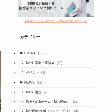
▲医療コンテンツ制作チーム Medi+プロダクション
カテゴリー
EVENT
(15)
(10)
Medi+卒業生座談会
(5)
イベント
NEWS
(12)
(7)
Medi+講座
(1)
医療×Webチーム「MediWeb」
(4)
MediWebラボ（コミュニティ）