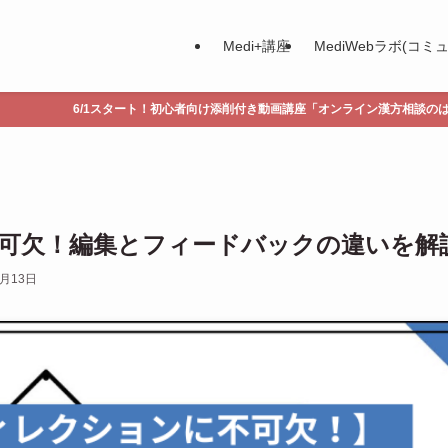
Medi+講座
MediWebラボ(コミ
ト！初心者向け添削付き動画講座「オンライン漢方相談のはじめかた」講座受講生募
可欠！編集とフィードバックの違いを解
6月13日